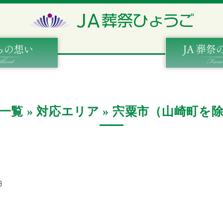
一覧 » 対応エリア » 宍粟市（山崎町を
日