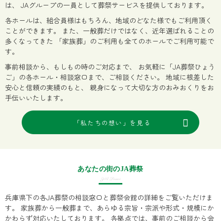
は、
JAグループの一員として葬祭サービスを提供しております。
各ホールは、組合員様はもちろん、地域のどなた様でもご利用頂く
ことができます。
また、一般葬だけではなく、近年選ばれることの
多くなってきた
「家族葬」のご利用も全てのホールでご利用可能で
す。
事前相談から、もしもの時のご対応まで、
お気軽に「JA葬祭ひょう
ご」の各ホール・相談窓口まで、ご相談ください。
地域に根差した
安心と信頼の実績のもと、
親身になって大切な方のおみおくりをお
手伝いいたします。
「私たちの想い」を見る
あなたの街のJA葬祭
JA Sousai
兵庫県下の各JA葬祭の相談窓口と葬祭会館の詳細をご覧いただけま
す。
家族葬から一般葬まで、あらゆる宗旨・宗派や形式・規模にか
かわらず対応いたしております。
各拠点では、事前のご相談から会