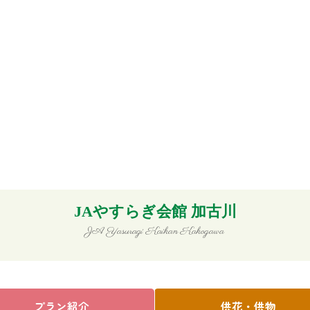
JAやすらぎ会館 加古川
JA Yasuragi Kaikan Kakogawa
プラン紹介
供花・供物