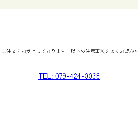
よるご注文をお受けしております。以下の注意事項をよくお読み
TEL: 079-424-0038
商品の性質上、写真と異なる場合がございます。
ご辞退されている場合がございます。その際は、ご注文頂きましてもお届けで
社で行われるご葬儀分の発注はできません。
・供物の当日分の受付は締切とさせていただきます。
ることを予めご了承ください。
お声がけください。