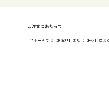
ご注文にあたって
当ホールでは【お電話】または【FAX】に
○ 生花・盛籠の内容は、おひとつお一つお作りする
○ ご葬家（喪主様）のご意向により、供花・供物を
○ ご注文は当社でのご葬儀に限らせて頂きます。他
○ ホールごとに定める締切時間をもちまして、供花
締切時間以降のご注文につきましては、翌日扱いとな
○ ホールにてお支払いの場合、到着後スタッフまで