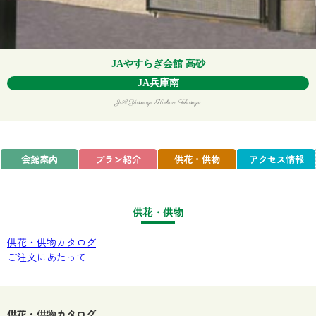
JAやすらぎ会館 高砂
JA兵庫南
JA Yasuragi Kaikan Takasago
会館案内
プラン紹介
供花・供物
アクセス情報
供花・供物
供花・供物カタログ
ご注文にあたって
供花・供物カタログ