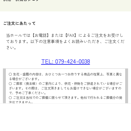
ご注文にあたって
当ホールでは【お電話】または【FAX】によるご注文をお受けし
ております。以下の注意事項をよくお読みいただき、ご注文くだ
さい。
TEL: 079-424-0038
○ 生花・盛籠の内容は、おひとつお一つお作りする商品の性質上、写真と異な
る場合がございます。
○ ご葬家（喪主様）のご意向により、供花・供物をご辞退されている場合がご
ざいます。その際は、ご注文頂きましてもお届けできない場合がございますの
で、予めご了承ください。
○ ご注文は当社でのご葬儀に限らせて頂きます。他社で行われるご葬儀分の発
注はできません。
○ ホールごとに定める締切時間をもちまして、供花・供物の当日分の受付は締
切とさせていただきます。
締切時間以降のご注文につきましては、翌日扱いと
なることを予めご了承ください。
○ ホールにてお支払いの場合、到着後スタッフまでお声がけください。