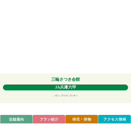
三輪さつき会館
JA兵庫六甲
Miwa Satsuki Kaikan
会館案内
プラン紹介
供花・供物
アクセス情報